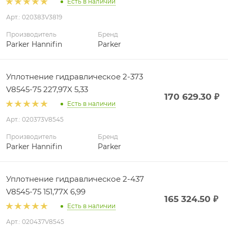
Есть в наличии
Арт.: 020383V3819
Производитель
Бренд
Parker Hannifin
Parker
Уплотнение гидравлическое 2-373
V8545-75 227,97X 5,33
170 629.30
₽
Есть в наличии
Арт.: 020373V8545
Производитель
Бренд
Parker Hannifin
Parker
Уплотнение гидравлическое 2-437
V8545-75 151,77X 6,99
165 324.50
₽
Есть в наличии
Арт.: 020437V8545