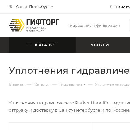
Санкт-Петербург
+7 495
Гидравлика и фильтрация
КАТАЛОГ
УСЛУГИ
Уплотнения гидравличес
—
—
—
Главная
Каталог
Гидравлика
Уплотнения гидр
Уплотнения гидравлические Parker Hannifin - муль
отгрузку и доставку в Санкт-Петербурге и по России.