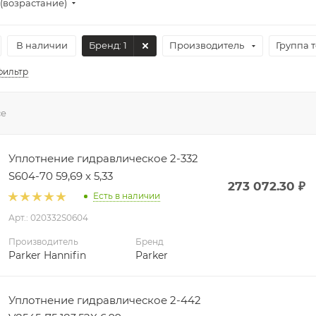
(возрастание)
В наличии
Бренд
: 1
Производитель
Группа 
фильтр
се
Уплотнение гидравлическое 2-332
S604-70 59,69 x 5,33
273 072.30
₽
Есть в наличии
Арт.: 020332S0604
Производитель
Бренд
Parker Hannifin
Parker
Уплотнение гидравлическое 2-442