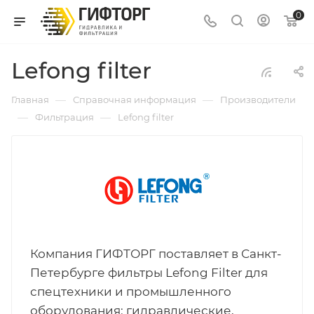
0
Lefong filter
—
—
Главная
Справочная информация
Производители
—
—
Фильтрация
Lefong filter
Компания ГИФТОРГ поставляет в Санкт-
Петербурге фильтры Lefong Filter для
спецтехники и промышленного
оборудования: гидравлические,